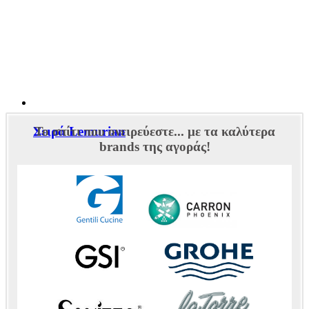
Σειρά Lemurian
Το σπίτι που ονειρεύεστε... με τα καλύτερα
brands της αγοράς!