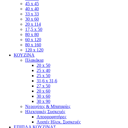
45 x 45
40 x 40
33 x 33
30 x 60
20 x 114
17,5 x 50
80 x 80
60 x 120
80 x 160
120 x 120
ΚΟΥΖΙΝΑ
Πλακάκια
20 x 50
25 x 40
25 x 50
31,6 x 31,6
27 x 50
20 x 60
30 x 60
30 x 90
Νεροχύτες & Μπαταρίες
Ηλεκτρικές Συσκευές
Απορροφητήρες
Λοιπές Ηλεκ. Συσκευές
ΕΠΙΠΛΑ ΚΟΥΖΙΝΑΣ