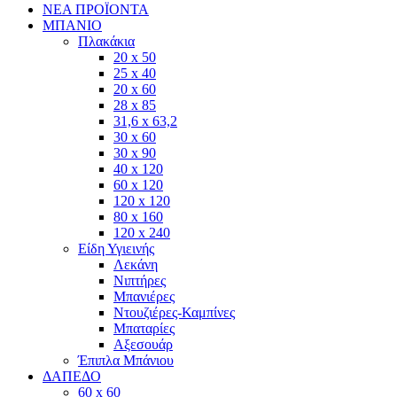
ΝΕΑ ΠΡΟΪΟΝΤΑ
ΜΠΑΝΙΟ
Πλακάκια
20 x 50
25 x 40
20 x 60
28 x 85
31,6 x 63,2
30 x 60
30 x 90
40 x 120
60 x 120
120 x 120
80 x 160
120 x 240
Είδη Υγιεινής
Λεκάνη
Νιπτήρες
Μπανιέρες
Ντουζιέρες-Καμπίνες
Μπαταρίες
Αξεσουάρ
Έπιπλα Μπάνιου
ΔΑΠΕΔΟ
60 x 60