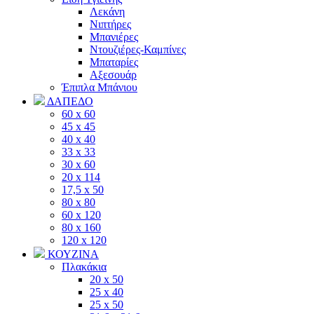
Λεκάνη
Νιπτήρες
Μπανιέρες
Ντουζιέρες-Καμπίνες
Μπαταρίες
Αξεσουάρ
Έπιπλα Μπάνιου
ΔΑΠΕΔΟ
60 x 60
45 x 45
40 x 40
33 x 33
30 x 60
20 x 114
17,5 x 50
80 x 80
60 x 120
80 x 160
120 x 120
ΚΟΥΖΙΝΑ
Πλακάκια
20 x 50
25 x 40
25 x 50