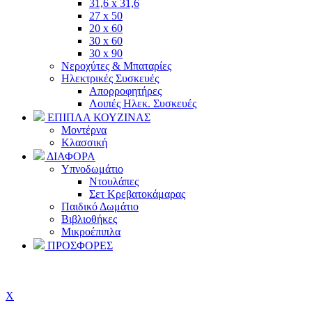
31,6 x 31,6
27 x 50
20 x 60
30 x 60
30 x 90
Νεροχύτες & Μπαταρίες
Ηλεκτρικές Συσκευές
Απορροφητήρες
Λοιπές Ηλεκ. Συσκευές
ΕΠΙΠΛΑ ΚΟΥΖΙΝΑΣ
Μοντέρνα
Κλασσική
ΔΙΑΦΟΡΑ
Υπνοδωμάτιο
Ντουλάπες
Σετ Κρεβατοκάμαρας
Παιδικό Δωμάτιο
Βιβλιοθήκες
Μικροέπιπλα
ΠΡΟΣΦΟΡΕΣ
Πού θα μας βρείτε?
Σχετικά με εμάς
X