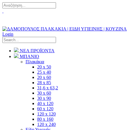
Πού θα μας βρείτε?
Σχετικά με εμάς
Login
ΝΕΑ ΠΡΟΪΟΝΤΑ
ΜΠΑΝΙΟ
Πλακάκια
20 x 50
25 x 40
20 x 60
28 x 85
31,6 x 63,2
30 x 60
30 x 90
40 x 120
60 x 120
120 x 120
80 x 160
120 x 240
Είδη Υγιεινής